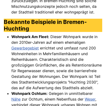
zurückzulegen. In Bremen-Huchting sind solche
Mischnutzungskonzepte jedoch noch selten, da
der Stadtteil traditionell eher wohngeprägt ist.
Bekannte Beispiele in Bremen-
Huchting
Wohnpark Am Fleet:
Dieser Wohnpark wurde in
den 2010er-Jahren auf einem ehemaligen
Gewerbegebiet
errichtet und umfasst rund 200
Wohneinheiten in Mehrfamilienhäusern und
Reihenhäusern. Charakteristisch sind die
großzügigen Grünflächen, die als Retentionsräume
für Regenwasser dienen, sowie die barrierefreie
Gestaltung der Wohnungen. Der Wohnpark ist Teil
des Stadtentwicklungsprojekts "Huchting 2030",
das auf die Aufwertung des Stadtteils abzielt.
Wohnpark Ochtum:
Gelegen in unmittelbarer
Nähe
zur Ochtum, einem Nebenfluss der
Weser
,
verbindet dieser Wohnpark urbanes Wohnen mit