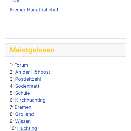
Thai
Bremer Hauptbahnhof
Meistgelesen
1:
Forum
2:
An der Höhpost
3:
Postleitzahl
4:
Sodenmatt
5:
Schule
6:
Kirchhuchting
7:
Bremen
8:
Grolland
9:
Wissen
10:
Huchting