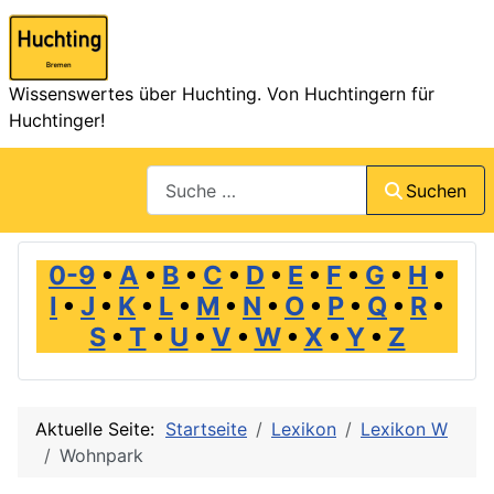
Wissenswertes über Huchting. Von Huchtingern für
Huchtinger!
Suchen
Suchen
0-9
•
A
•
B
•
C
•
D
•
E
•
F
•
G
•
H
•
I
•
J
•
K
•
L
•
M
•
N
•
O
•
P
•
Q
•
R
•
S
•
T
•
U
•
V
•
W
•
X
•
Y
•
Z
Aktuelle Seite:
Startseite
Lexikon
Lexikon W
Wohnpark