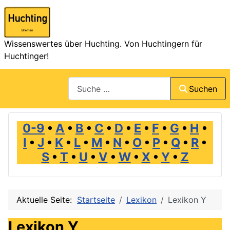
Wissenswertes über Huchting. Von Huchtingern für
Huchtinger!
Suchen
Suchen
0-9
•
A
•
B
•
C
•
D
•
E
•
F
•
G
•
H
•
I
•
J
•
K
•
L
•
M
•
N
•
O
•
P
•
Q
•
R
•
S
•
T
•
U
•
V
•
W
•
X
•
Y
•
Z
Aktuelle Seite:
Startseite
Lexikon
Lexikon Y
Lexikon Y