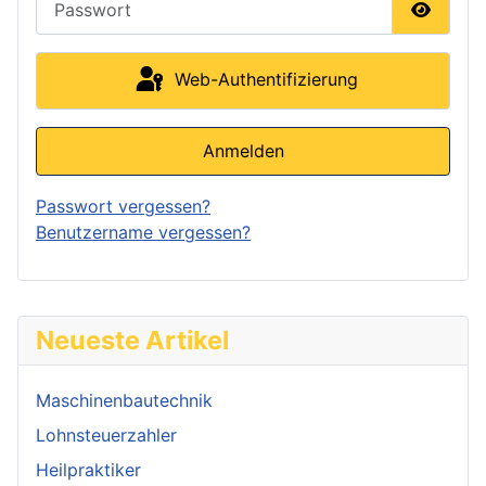
Passwor
Web-Authentifizierung
Anmelden
Passwort vergessen?
Benutzername vergessen?
Neueste Artikel
Maschinenbautechnik
Lohnsteuerzahler
Heilpraktiker