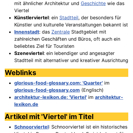
mit ähnlicher Architektur und
Geschichte
wie das
Viertel
Künstlerviertel
: ein
Stadtteil
, der besonders für
Künstler und kulturelle Veranstaltungen bekannt ist
Innenstadt
: das
Zentrale
Stadtgebiet mit
zahlreichen Geschäften und Büros, oft auch ein
beliebtes Ziel für Touristen
Szeneviertel
: ein lebendiger und angesagter
Stadtteil mit alternativer und kreativer Ausrichtung
Weblinks
glorious-food-glossary.com: 'Quarter'
im
glorious-food-glossary.com
(Englisch)
architektur-lexikon.de: 'Viertel'
im
architektur-
lexikon.de
Artikel mit 'Viertel' im Titel
Schnoorviertel
: Schnoorviertel ist ein historisches