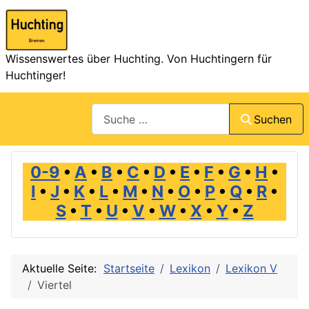
Wissenswertes über Huchting. Von Huchtingern für
Huchtinger!
Suchen
Suchen
0-9
•
A
•
B
•
C
•
D
•
E
•
F
•
G
•
H
•
I
•
J
•
K
•
L
•
M
•
N
•
O
•
P
•
Q
•
R
•
S
•
T
•
U
•
V
•
W
•
X
•
Y
•
Z
Aktuelle Seite:
Startseite
Lexikon
Lexikon V
Viertel