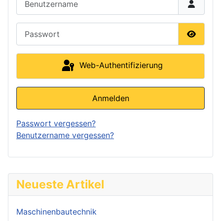
Passwort
Passwor
Web-Authentifizierung
Anmelden
Passwort vergessen?
Benutzername vergessen?
Neueste Artikel
Maschinenbautechnik