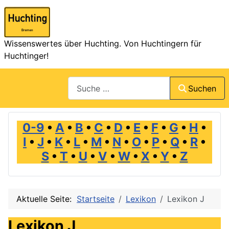
Wissenswertes über Huchting. Von Huchtingern für
Huchtinger!
Suchen
Suchen
0-9
•
A
•
B
•
C
•
D
•
E
•
F
•
G
•
H
•
I
•
J
•
K
•
L
•
M
•
N
•
O
•
P
•
Q
•
R
•
S
•
T
•
U
•
V
•
W
•
X
•
Y
•
Z
Aktuelle Seite:
Startseite
Lexikon
Lexikon J
Lexikon J