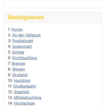
Meistgelesen
1:
Forum
2:
An der Höhpost
3:
Postleitzahl
4:
Sodenmatt
5:
Schule
6:
Kirchhuchting
7:
Bremen
8:
Wissen
9:
Grolland
10:
Huchting
11:
Straßenbahn
12:
Stadtteil
13:
Mittelshuchting
14:
Hochschule