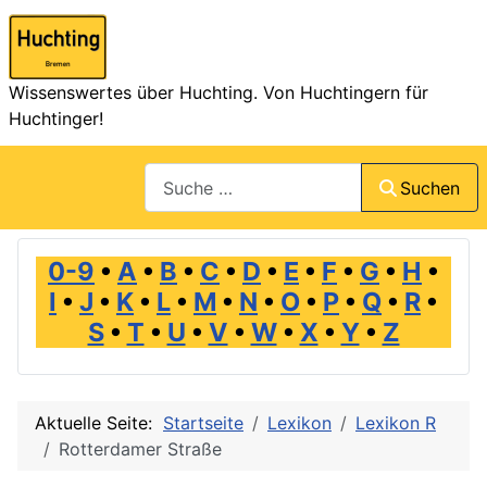
Wissenswertes über Huchting. Von Huchtingern für
Huchtinger!
Suchen
Suchen
0-9
•
A
•
B
•
C
•
D
•
E
•
F
•
G
•
H
•
I
•
J
•
K
•
L
•
M
•
N
•
O
•
P
•
Q
•
R
•
S
•
T
•
U
•
V
•
W
•
X
•
Y
•
Z
Aktuelle Seite:
Startseite
Lexikon
Lexikon R
Rotterdamer Straße