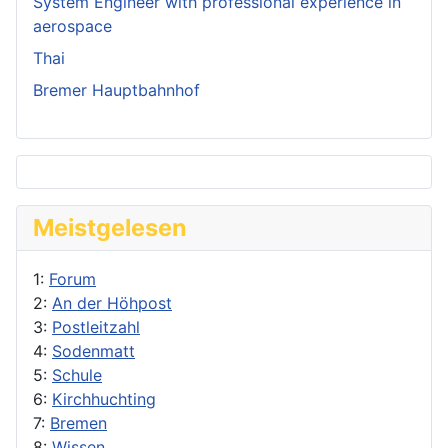
System Engineer with professional experience in
aerospace
Thai
Bremer Hauptbahnhof
Meistgelesen
1:
Forum
2:
An der Höhpost
3:
Postleitzahl
4:
Sodenmatt
5:
Schule
6:
Kirchhuchting
7:
Bremen
8:
Wissen