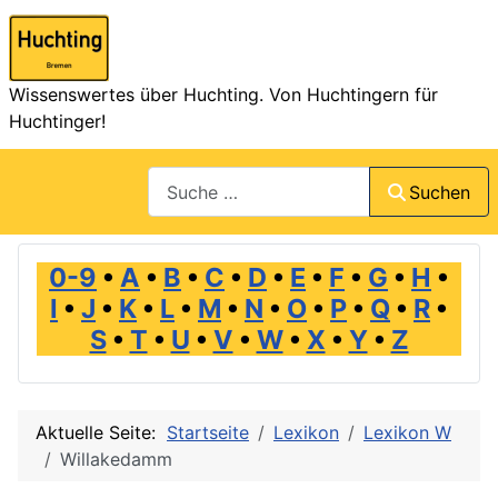
Wissenswertes über Huchting. Von Huchtingern für
Huchtinger!
Suchen
Suchen
0-9
•
A
•
B
•
C
•
D
•
E
•
F
•
G
•
H
•
I
•
J
•
K
•
L
•
M
•
N
•
O
•
P
•
Q
•
R
•
S
•
T
•
U
•
V
•
W
•
X
•
Y
•
Z
Aktuelle Seite:
Startseite
Lexikon
Lexikon W
Willakedamm