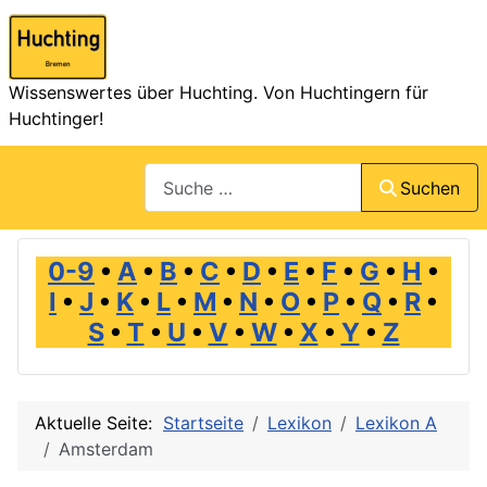
Wissenswertes über Huchting. Von Huchtingern für
Huchtinger!
Suchen
Suchen
0-9
•
A
•
B
•
C
•
D
•
E
•
F
•
G
•
H
•
I
•
J
•
K
•
L
•
M
•
N
•
O
•
P
•
Q
•
R
•
S
•
T
•
U
•
V
•
W
•
X
•
Y
•
Z
Aktuelle Seite:
Startseite
Lexikon
Lexikon A
Amsterdam