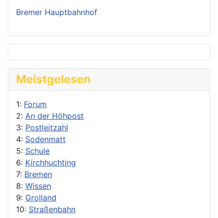
Bremer Hauptbahnhof
Meistgelesen
1:
Forum
2:
An der Höhpost
3:
Postleitzahl
4:
Sodenmatt
5:
Schule
6:
Kirchhuchting
7:
Bremen
8:
Wissen
9:
Grolland
10:
Straßenbahn