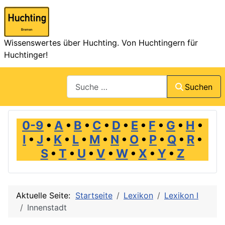
Wissenswertes über Huchting. Von Huchtingern für
Huchtinger!
Suchen
Suchen
0-9
•
A
•
B
•
C
•
D
•
E
•
F
•
G
•
H
•
I
•
J
•
K
•
L
•
M
•
N
•
O
•
P
•
Q
•
R
•
S
•
T
•
U
•
V
•
W
•
X
•
Y
•
Z
Aktuelle Seite:
Startseite
Lexikon
Lexikon I
Innenstadt