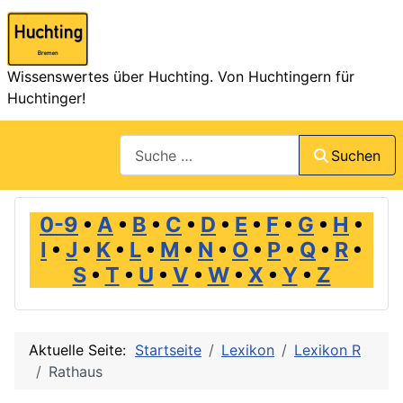
Wissenswertes über Huchting. Von Huchtingern für
Huchtinger!
Suchen
Suchen
0-9
•
A
•
B
•
C
•
D
•
E
•
F
•
G
•
H
•
I
•
J
•
K
•
L
•
M
•
N
•
O
•
P
•
Q
•
R
•
S
•
T
•
U
•
V
•
W
•
X
•
Y
•
Z
Aktuelle Seite:
Startseite
Lexikon
Lexikon R
Rathaus