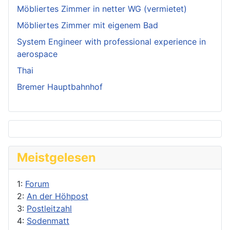
Möbliertes Zimmer in netter WG (vermietet)
Möbliertes Zimmer mit eigenem Bad
System Engineer with professional experience in
aerospace
Thai
Bremer Hauptbahnhof
Meistgelesen
1:
Forum
2:
An der Höhpost
3:
Postleitzahl
4:
Sodenmatt