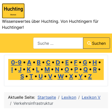
Wissenswertes über Huchting. Von Huchtingern für
Huchtinger!
Suchen
Suchen
0-9
•
A
•
B
•
C
•
D
•
E
•
F
•
G
•
H
•
I
•
J
•
K
•
L
•
M
•
N
•
O
•
P
•
Q
•
R
•
S
•
T
•
U
•
V
•
W
•
X
•
Y
•
Z
Aktuelle Seite:
Startseite
Lexikon
Lexikon V
Verkehrsinfrastruktur