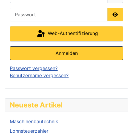
Passwort
Passwor
Web-Authentifizierung
Anmelden
Passwort vergessen?
Benutzername vergessen?
Neueste Artikel
Maschinenbautechnik
Lohnsteuerzahler