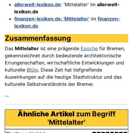
allerwelt-lexikon.de
: 'Mittelalter' im
allerwelt-
lexikon.de
finanzen-lexikon.de: 'Mittelalter'
im
finanzen-
lexikon.de
Zusammenfassung
Das
Mittelalter
ist eine prägende
Epoche
für Bremen,
gekennzeichnet durch bedeutende architektonische
Errungenschaften, wirtschaftliche Entwicklungen und
kulturelle
Blüte
. Diese Zeit hat tiefgreifende
Auswirkungen auf die heutige Stadtstruktur und das
kulturelle Selbstverständnis der Bremer.
--
Ähnliche Artikel
zum Begriff
'Mittelalter'