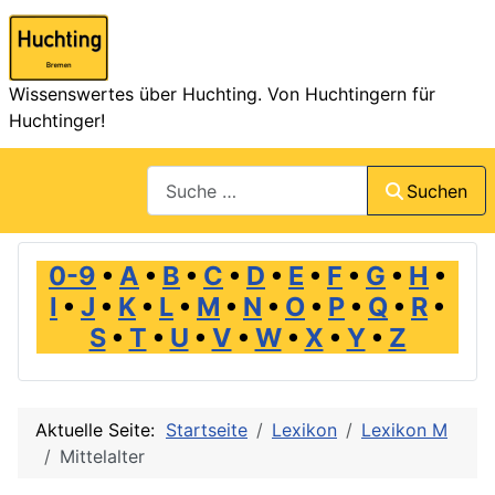
Wissenswertes über Huchting. Von Huchtingern für
Huchtinger!
Suchen
Suchen
0-9
•
A
•
B
•
C
•
D
•
E
•
F
•
G
•
H
•
I
•
J
•
K
•
L
•
M
•
N
•
O
•
P
•
Q
•
R
•
S
•
T
•
U
•
V
•
W
•
X
•
Y
•
Z
Aktuelle Seite:
Startseite
Lexikon
Lexikon M
Mittelalter