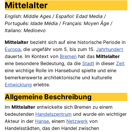
Mittelalter
English: Middle Ages / Español: Edad Media /
Português: Idade Média / Français: Moyen Âge /
Italiano: Medioevo
Mittelalter
bezieht sich auf eine historische Periode in
Europa
, die ungefähr vom 5. bis zum 15.
Jahrhundert
dauerte. Im Kontext von
Bremen
hat das
Mittelalter
eine besondere Bedeutung, da die
Stadt
in dieser
Zeit
eine wichtige Rolle im Hansebund spielte und eine
bemerkenswerte architektonische und kulturelle
Entwicklung
erlebte.
Allgemeine Beschreibung
Im
Mittelalter
entwickelte sich Bremen zu einem
bedeutenden
Handelszentrum
und wurde ein wichtiger
Akteur in der
Hanse
, einem
Netzwerk
von
Handelsstädten, das den Handel zwischen