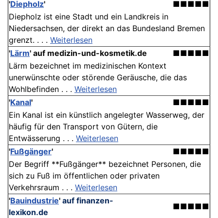
'
Diepholz
'
■■■■■
Diepholz ist eine Stadt und ein Landkreis in
Niedersachsen, der direkt an das Bundesland Bremen
grenzt. . . .
Weiterlesen
'
Lärm
'
auf medizin-und-kosmetik.de
■■■■■
Lärm bezeichnet im medizinischen Kontext
unerwünschte oder störende Geräusche, die das
Wohlbefinden . . .
Weiterlesen
'
Kanal
'
■■■■■
Ein Kanal ist ein künstlich angelegter Wasserweg, der
häufig für den Transport von Gütern, die
Entwässerung . . .
Weiterlesen
'
Fußgänger
'
■■■■■
Der Begriff **Fußgänger** bezeichnet Personen, die
sich zu Fuß im öffentlichen oder privaten
Verkehrsraum . . .
Weiterlesen
'
Bauindustrie
'
auf finanzen-
■■■■■
lexikon.de