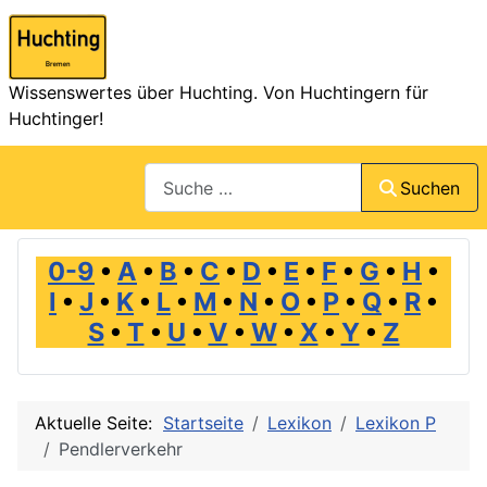
Wissenswertes über Huchting. Von Huchtingern für
Huchtinger!
Suchen
Suchen
0-9
•
A
•
B
•
C
•
D
•
E
•
F
•
G
•
H
•
I
•
J
•
K
•
L
•
M
•
N
•
O
•
P
•
Q
•
R
•
S
•
T
•
U
•
V
•
W
•
X
•
Y
•
Z
Aktuelle Seite:
Startseite
Lexikon
Lexikon P
Pendlerverkehr