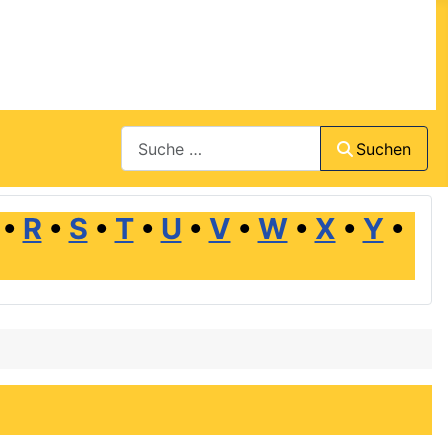
Suchen
Suchen
•
R
•
S
•
T
•
U
•
V
•
W
•
X
•
Y
•