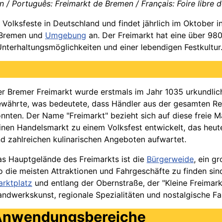
 / Português: Freimarkt de Bremen / Français: Foire libre d
 Volksfeste in Deutschland und findet jährlich im Oktober in
s Bremen und
Umgebung
an. Der Freimarkt hat eine über 98
nterhaltungsmöglichkeiten und einer lebendigen Festkultur
r Bremer Freimarkt wurde erstmals im Jahr 1035 urkundlich 
währte, was bedeutete, dass Händler aus der gesamten Re
nnten. Der Name "Freimarkt" bezieht sich auf diese freie M
inen Handelsmarkt zu einem Volksfest entwickelt, das heut
d zahlreichen kulinarischen Angeboten aufwartet.
s Hauptgelände des Freimarkts ist die
Bürgerweide
, ein g
 die meisten Attraktionen und Fahrgeschäfte zu finden sind
rktplatz
und entlang der Obernstraße, der "Kleine Freimarkt
ndwerkskunst, regionale Spezialitäten und nostalgische Fa
Anwendungsbereiche