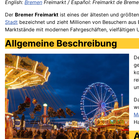
English:
Bremen
Freimarkt / Español: Freimarkt de Bremen
Der
Bremer Freimarkt
ist eines der ältesten und größten
Stadt
bezeichnet und zieht Millionen von Besuchern au
Marktstände mit modernen Fahrgeschäften, vielfältigen U
Allgemeine Beschreibung
De
ge
ko
re
un
Da
wo
Ma
Ha