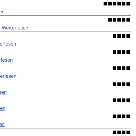
■■■■■■
en
■■■■■
.
Weiterlesen
■■■■
erlesen
■■■■
rlesen
■■■■
erlesen
■■■■
sen
■■■■
sen
■■■■
en
■■■■