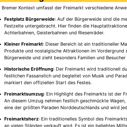
 Bremer Kontext umfasst der Freimarkt verschiedene Anwe
Festplatz Bürgerweide
: Auf der Bürgerweide sind die m
Festzelte untergebracht. Hier finden die Hauptattraktione
Achterbahnen, Geisterbahnen und Riesenräder.
Kleiner Freimarkt
: Dieser Bereich ist ein traditioneller 
Produkte und nostalgische Attraktionen im Vordergrund s
Bürgerweide und zieht besonders Familien und Besucher an
Historische Eröffnung
: Der Freimarkt wird traditionell 
festlichen Fassanstich und begleitet von Musik und Para
markiert den offiziellen Start des Festes.
Freimarktsumzug
: Ein Highlight des Freimarkts ist der
An diesem Umzug nehmen festlich geschmückte Wagen, Mus
eine der größten Paraden Norddeutschlands und wird jed
Freimarktsherz
: Ein traditionelles Symbol des Freimarkt
an vielen Ständen verkauft wird. Es ist ein beliebtes Mit