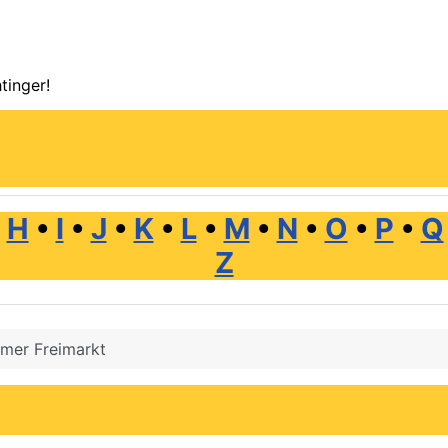
tinger!
•
H
•
I
•
J
•
K
•
L
•
M
•
N
•
O
•
P
•
Q
Z
mer Freimarkt