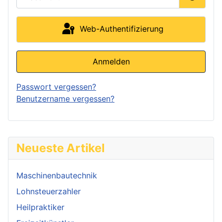
Passwor
Web-Authentifizierung
Anmelden
Passwort vergessen?
Benutzername vergessen?
Neueste Artikel
Maschinenbautechnik
Lohnsteuerzahler
Heilpraktiker