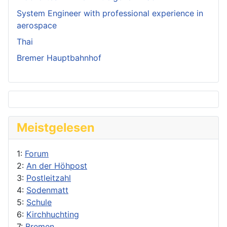
System Engineer with professional experience in
aerospace
Thai
Bremer Hauptbahnhof
Meistgelesen
1:
Forum
2:
An der Höhpost
3:
Postleitzahl
4:
Sodenmatt
5:
Schule
6:
Kirchhuchting
7:
Bremen