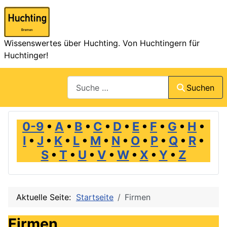
Wissenswertes über Huchting. Von Huchtingern für
Huchtinger!
Suchen
Suchen
0-9
•
A
•
B
•
C
•
D
•
E
•
F
•
G
•
H
•
I
•
J
•
K
•
L
•
M
•
N
•
O
•
P
•
Q
•
R
•
S
•
T
•
U
•
V
•
W
•
X
•
Y
•
Z
Aktuelle Seite:
Startseite
Firmen
Firmen