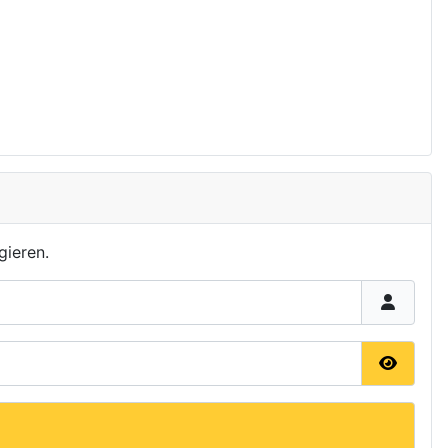
gieren.
Passwor