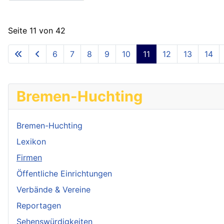
Seite 11 von 42
6
7
8
9
10
11
12
13
14
Bremen-Huchting
Bremen-Huchting
Lexikon
Firmen
Öffentliche Einrichtungen
Verbände & Vereine
Reportagen
Sehenswürdigkeiten