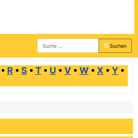
Suchen
Suchen
•
R
•
S
•
T
•
U
•
V
•
W
•
X
•
Y
•