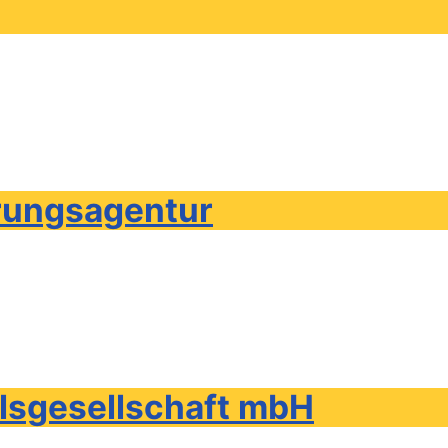
rungsagentur
lsgesellschaft mbH