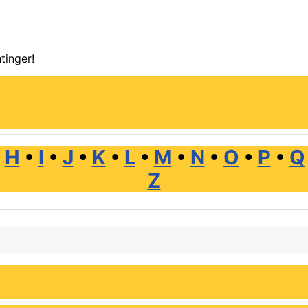
tinger!
•
H
•
I
•
J
•
K
•
L
•
M
•
N
•
O
•
P
•
Q
Z