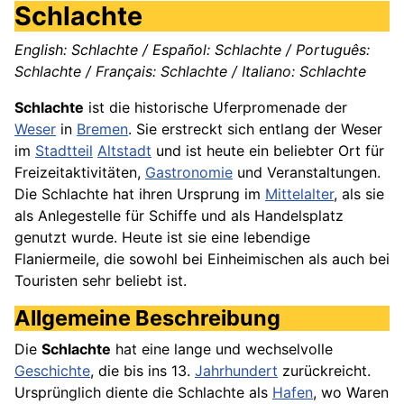
Schlachte
English: Schlachte / Español: Schlachte / Português:
Schlachte / Français: Schlachte / Italiano: Schlachte
Schlachte
ist die historische Uferpromenade der
Weser
in
Bremen
. Sie erstreckt sich entlang der Weser
im
Stadtteil
Altstadt
und ist heute ein beliebter Ort für
Freizeitaktivitäten,
Gastronomie
und Veranstaltungen.
Die Schlachte hat ihren Ursprung im
Mittelalter
, als sie
als Anlegestelle für Schiffe und als Handelsplatz
genutzt wurde. Heute ist sie eine lebendige
Flaniermeile, die sowohl bei Einheimischen als auch bei
Touristen sehr beliebt ist.
Allgemeine Beschreibung
Die
Schlachte
hat eine lange und wechselvolle
Geschichte
, die bis ins 13.
Jahrhundert
zurückreicht.
Ursprünglich diente die Schlachte als
Hafen
, wo Waren