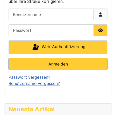
über Ihre Straße korrigieren.
Benutzername
Passwort
Passwor
Web-Authentifizierung
Anmelden
Passwort vergessen?
Benutzername vergessen?
Neueste Artikel