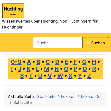
Wissenswertes über Huchting. Von Huchtingern für
Huchtinger!
Suchen
Suchen
0-9
•
A
•
B
•
C
•
D
•
E
•
F
•
G
•
H
•
I
•
J
•
K
•
L
•
M
•
N
•
O
•
P
•
Q
•
R
•
S
•
T
•
U
•
V
•
W
•
X
•
Y
•
Z
Aktuelle Seite:
Startseite
Lexikon
Lexikon S
Schlachte