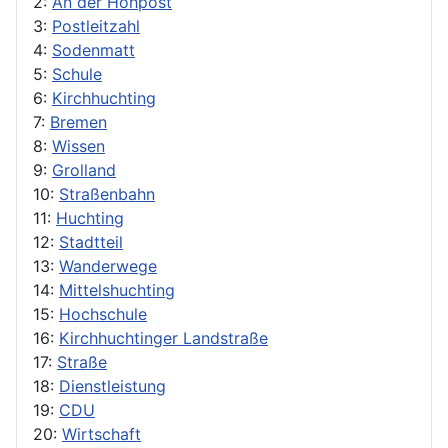
2:
An der Höhpost
3:
Postleitzahl
4:
Sodenmatt
5:
Schule
6:
Kirchhuchting
7:
Bremen
8:
Wissen
9:
Grolland
10:
Straßenbahn
11:
Huchting
12:
Stadtteil
13:
Wanderwege
14:
Mittelshuchting
15:
Hochschule
16:
Kirchhuchtinger Landstraße
17:
Straße
18:
Dienstleistung
19:
CDU
20:
Wirtschaft