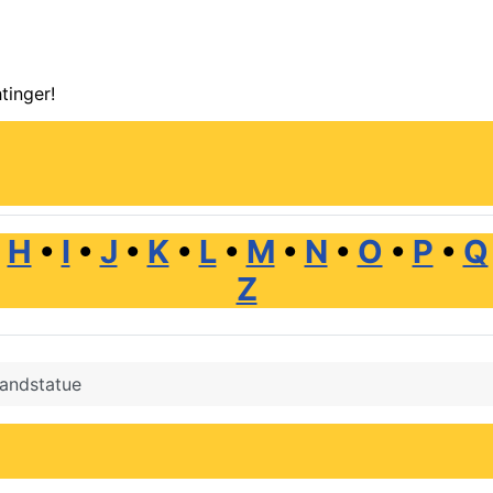
tinger!
•
H
•
I
•
J
•
K
•
L
•
M
•
N
•
O
•
P
•
Q
Z
andstatue