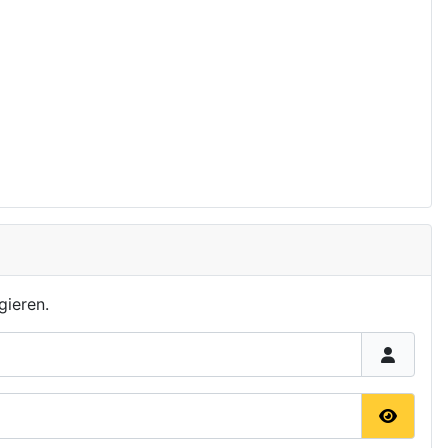
gieren.
Passwor