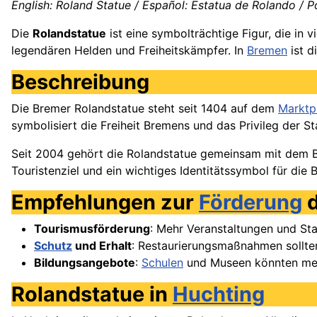
English: Roland Statue / Español: Estatua de Rolando / P
Die
Rolandstatue
ist eine symbolträchtige Figur, die in v
legendären Helden und Freiheitskämpfer. In
Bremen
ist d
Beschreibung
Die Bremer Rolandstatue steht seit 1404 auf dem
Marktp
symbolisiert die Freiheit Bremens und das Privileg der St
Seit 2004 gehört die Rolandstatue gemeinsam mit dem Br
Touristenziel und ein wichtiges Identitätssymbol für die 
Empfehlungen zur
Förderung
d
Tourismusförderung
: Mehr Veranstaltungen und S
Schutz
und Erhalt
: Restaurierungsmaßnahmen sollte
Bildungsangebote
:
Schulen
und Museen könnten me
Rolandstatue in
Huchting