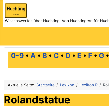
Wissenswertes über Huchting. Von Huchtingern für Huch
0-9
•
A
•
B
•
C
•
D
•
E
•
F
•
G
Aktuelle Seite:
Startseite
Lexikon
Lexikon R
Rol
Rolandstatue