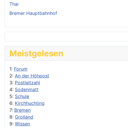
Thai
Bremer Hauptbahnhof
Meistgelesen
1:
Forum
2:
An der Höhpost
3:
Postleitzahl
4:
Sodenmatt
5:
Schule
6:
Kirchhuchting
7:
Bremen
8:
Grolland
9:
Wissen