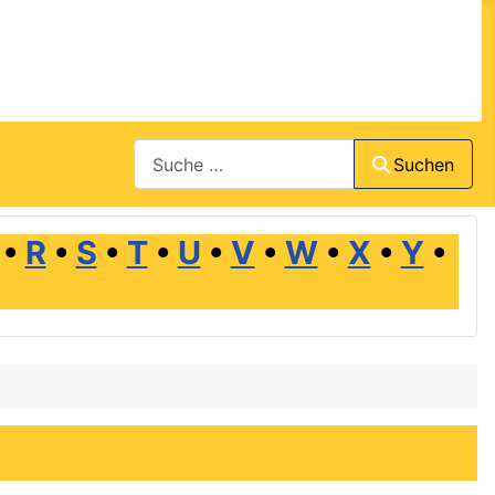
Suchen
Suchen
•
R
•
S
•
T
•
U
•
V
•
W
•
X
•
Y
•