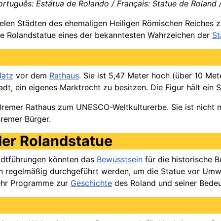
ortuguês: Estátua de Rolando / Français: Statue de Roland /
ielen Städten des ehemaligen Heiligen Römischen Reiches zu f
ie Rolandstatue eines der bekanntesten Wahrzeichen der
St
latz
vor dem
Rathaus
. Sie ist 5,47 Meter hoch (über 10 Met
adt, ein eigenes Marktrecht zu besitzen. Die Figur hält ein 
emer Rathaus zum UNESCO-Weltkulturerbe. Sie ist nicht nu
Bremer Bürger.
er Rolandstatue
tadtführungen könnten das
Bewusstsein
für die historische 
n regelmäßig durchgeführt werden, um die Statue vor Umw
hr Programme zur
Geschichte
des Roland und seiner Bedeu