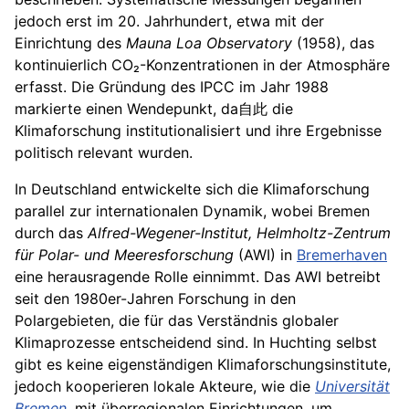
jedoch erst im 20. Jahrhundert, etwa mit der
Einrichtung des
Mauna Loa Observatory
(1958), das
kontinuierlich CO₂-Konzentrationen in der Atmosphäre
erfasst. Die Gründung des IPCC im Jahr 1988
markierte einen Wendepunkt, da自此 die
Klimaforschung institutionalisiert und ihre Ergebnisse
politisch relevant wurden.
In Deutschland entwickelte sich die Klimaforschung
parallel zur internationalen Dynamik, wobei Bremen
durch das
Alfred-Wegener-Institut, Helmholtz-Zentrum
für Polar- und Meeresforschung
(AWI) in
Bremerhaven
eine herausragende Rolle einnimmt. Das AWI betreibt
seit den 1980er-Jahren Forschung in den
Polargebieten, die für das Verständnis globaler
Klimaprozesse entscheidend sind. In Huchting selbst
gibt es keine eigenständigen Klimaforschungsinstitute,
jedoch kooperieren lokale Akteure, wie die
Universität
Bremen
, mit überregionalen Einrichtungen, um