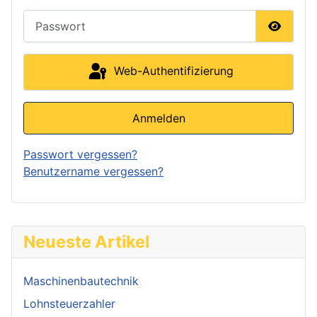
Passwort
Passwor
Web-Authentifizierung
Anmelden
Passwort vergessen?
Benutzername vergessen?
Neueste Artikel
Maschinenbautechnik
Lohnsteuerzahler