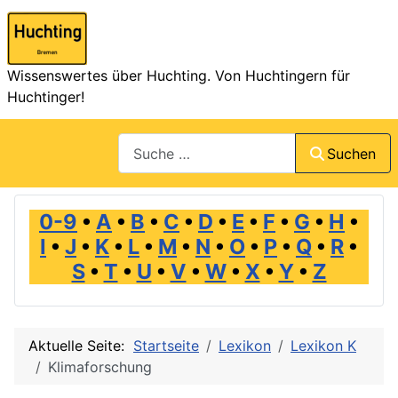
Wissenswertes über Huchting. Von Huchtingern für
Huchtinger!
Suchen
Suchen
0-9
•
A
•
B
•
C
•
D
•
E
•
F
•
G
•
H
•
I
•
J
•
K
•
L
•
M
•
N
•
O
•
P
•
Q
•
R
•
S
•
T
•
U
•
V
•
W
•
X
•
Y
•
Z
Aktuelle Seite:
Startseite
Lexikon
Lexikon K
Klimaforschung