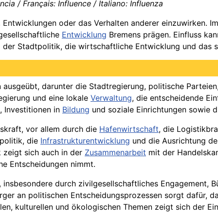
ncia / Français: Influence / Italiano: Influenza
 Entwicklungen oder das Verhalten anderer einzuwirken. Im
gesellschaftliche
Entwicklung
Bremens prägen. Einfluss kann 
g der Stadtpolitik, die wirtschaftliche Entwicklung und das 
ausgeübt, darunter die Stadtregierung, politische Parteien
egierung und eine lokale
Verwaltung
, die entscheidende Ei
 Investitionen in
Bildung
und soziale Einrichtungen sowie d
skraft, vor allem durch die
Hafenwirtschaft
, die Logistikb
olitik, die
Infrastrukturentwicklung
und die Ausrichtung de
 zeigt sich auch in der
Zusammenarbeit
mit der Handelskam
sche Entscheidungen nimmt.
 insbesondere durch zivilgesellschaftliches Engagement, Bü
rger an politischen Entscheidungsprozessen sorgt dafür, das
en, kulturellen und ökologischen Themen zeigt sich der Ei