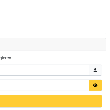
gieren.
Passwor