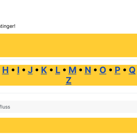
tinger!
•
H
•
I
•
J
•
K
•
L
•
M
•
N
•
O
•
P
•
Q
Z
fluss