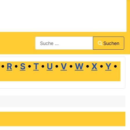
Suchen
Suchen
•
R
•
S
•
T
•
U
•
V
•
W
•
X
•
Y
•