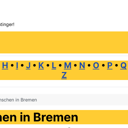
tinger!
•
H
•
I
•
J
•
K
•
L
•
M
•
N
•
O
•
P
•
Q
Z
nschen in Bremen
hen in Bremen