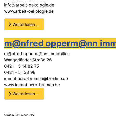
info@arbeit-oekologie.de
www.arbeit-oekologie.de
Weiterlesen …
m@nfred opperm@nn immo
m@nfred opperm@nn immobilien
Wangerländer Straße 26
0421 - 5 14 82 75
0421 - 51 33 98
immobuero-bremen@t-online.de
www.immobuero-bremen.de
Weiterlesen …
Seite 31 von 42