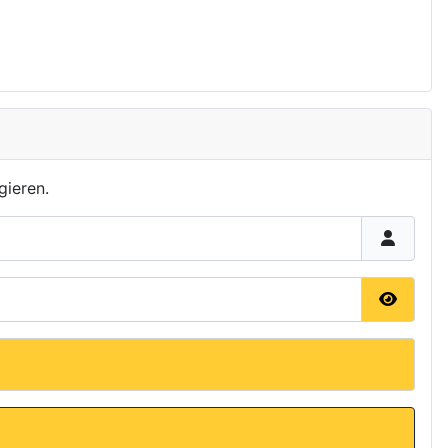
gieren.
Passwor