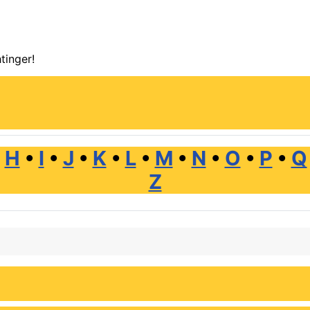
tinger!
•
H
•
I
•
J
•
K
•
L
•
M
•
N
•
O
•
P
•
Q
Z