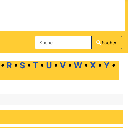
Suchen
Suchen
•
R
•
S
•
T
•
U
•
V
•
W
•
X
•
Y
•