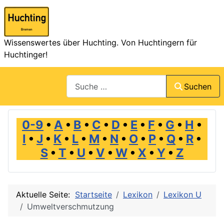
Wissenswertes über Huchting. Von Huchtingern für
Huchtinger!
Suchen
Suchen
0-9
•
A
•
B
•
C
•
D
•
E
•
F
•
G
•
H
•
I
•
J
•
K
•
L
•
M
•
N
•
O
•
P
•
Q
•
R
•
S
•
T
•
U
•
V
•
W
•
X
•
Y
•
Z
Aktuelle Seite:
Startseite
Lexikon
Lexikon U
Umweltverschmutzung