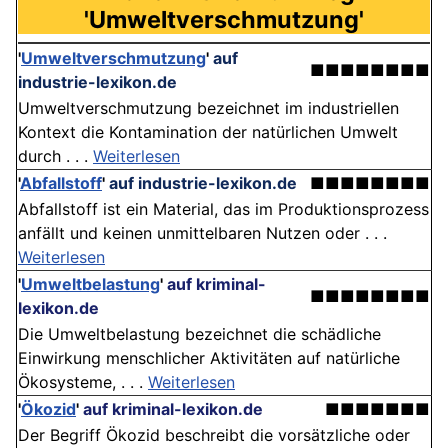
'Umweltverschmutzung'
'
Umweltverschmutzung
'
auf
■■■■■■■■
industrie-lexikon.de
Umweltverschmutzung bezeichnet im industriellen
Kontext die Kontamination der natürlichen Umwelt
durch . . .
Weiterlesen
'
Abfallstoff
'
auf industrie-lexikon.de
■■■■■■■■
Abfallstoff ist ein Material, das im Produktionsprozess
anfällt und keinen unmittelbaren Nutzen oder . . .
Weiterlesen
'
Umweltbelastung
'
auf kriminal-
■■■■■■■■
lexikon.de
Die Umweltbelastung bezeichnet die schädliche
Einwirkung menschlicher Aktivitäten auf natürliche
Ökosysteme, . . .
Weiterlesen
'
Ökozid
'
auf kriminal-lexikon.de
■■■■■■■
Der Begriff Ökozid beschreibt die vorsätzliche oder