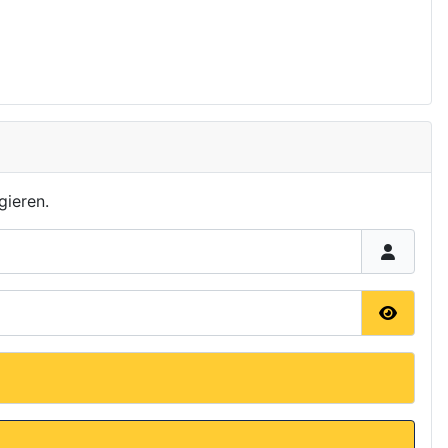
gieren.
Passwor