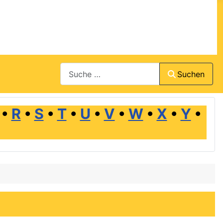
Suchen
Suchen
•
R
•
S
•
T
•
U
•
V
•
W
•
X
•
Y
•