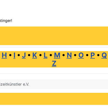
tinger!
•
H
•
I
•
J
•
K
•
L
•
M
•
N
•
O
•
P
•
Q
Z
izeitkünstler e.V.