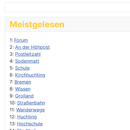
Meistgelesen
1:
Forum
2:
An der Höhpost
3:
Postleitzahl
4:
Sodenmatt
5:
Schule
6:
Kirchhuchting
7:
Bremen
8:
Wissen
9:
Grolland
10:
Straßenbahn
11:
Wanderwege
12:
Huchting
13:
Hochschule