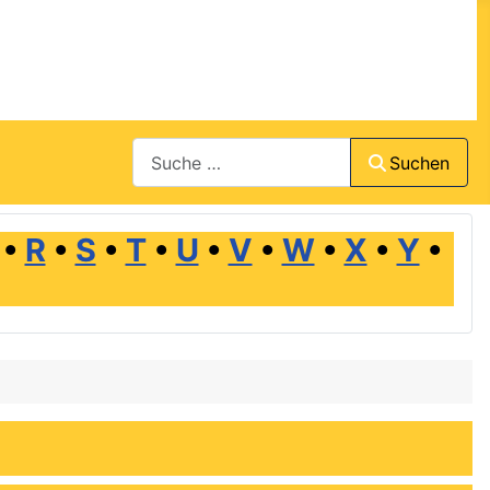
Suchen
Suchen
•
R
•
S
•
T
•
U
•
V
•
W
•
X
•
Y
•