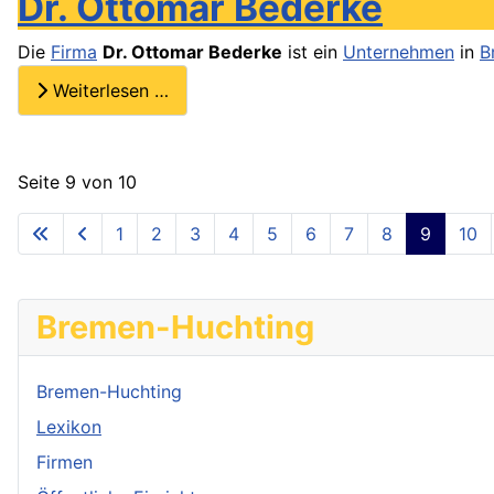
Dr. Ottomar Bederke
Die
Firma
Dr. Ottomar Bederke
ist ein
Unternehmen
in
B
Weiterlesen …
Seite 9 von 10
1
2
3
4
5
6
7
8
9
10
Bremen-Huchting
Bremen-Huchting
Lexikon
Firmen