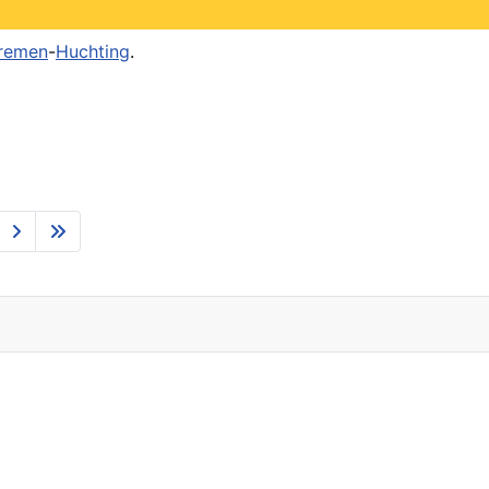
remen
-
Huchting
.