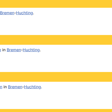
Bremen
-
Huchting
.
n
in
Bremen
-
Huchting
.
n
in
Bremen
-
Huchting
.