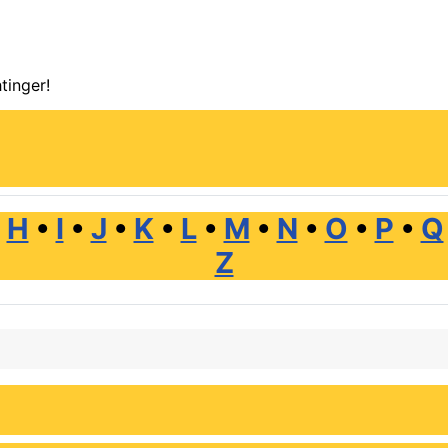
tinger!
•
H
•
I
•
J
•
K
•
L
•
M
•
N
•
O
•
P
•
Q
Z