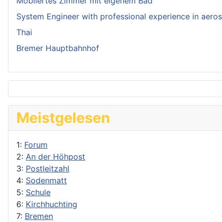
Möbliertes Zimmer mit eigenem Bad
System Engineer with professional experience in aero
Thai
Bremer Hauptbahnhof
Meistgelesen
1:
Forum
2:
An der Höhpost
3:
Postleitzahl
4:
Sodenmatt
5:
Schule
6:
Kirchhuchting
7:
Bremen