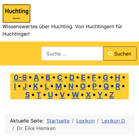
Wissenswertes über Huchting. Von Huchtingern für
Huchtinger!
Suchen
Suchen
0-9
•
A
•
B
•
C
•
D
•
E
•
F
•
G
•
H
•
I
•
J
•
K
•
L
•
M
•
N
•
O
•
P
•
Q
•
R
•
S
•
T
•
U
•
V
•
W
•
X
•
Y
•
Z
Aktuelle Seite:
Startseite
Lexikon
Lexikon D
Dr. Eike Hemken