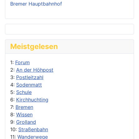
Bremer Hauptbahnhof
Meistgelesen
1:
Forum
2:
An der Höhpost
3:
Postleitzahl
4:
Sodenmatt
5:
Schule
6:
Kirchhuchting
7:
Bremen
8:
Wissen
9:
Grolland
10:
Straßenbahn
11:
Wanderwege