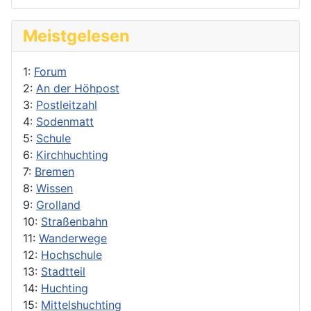
Meistgelesen
1:
Forum
2:
An der Höhpost
3:
Postleitzahl
4:
Sodenmatt
5:
Schule
6:
Kirchhuchting
7:
Bremen
8:
Wissen
9:
Grolland
10:
Straßenbahn
11:
Wanderwege
12:
Hochschule
13:
Stadtteil
14:
Huchting
15:
Mittelshuchting