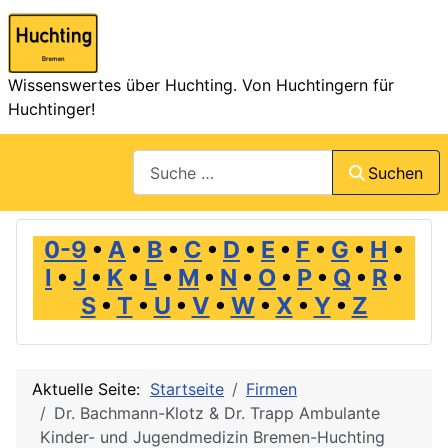
Wissenswertes über Huchting. Von Huchtingern für
Huchtinger!
Suchen
Suchen
0-9
•
A
•
B
•
C
•
D
•
E
•
F
•
G
•
H
•
I
•
J
•
K
•
L
•
M
•
N
•
O
•
P
•
Q
•
R
•
S
•
T
•
U
•
V
•
W
•
X
•
Y
•
Z
Aktuelle Seite:
Startseite
Firmen
Dr. Bachmann-Klotz & Dr. Trapp Ambulante
Kinder- und Jugendmedizin Bremen-Huchting